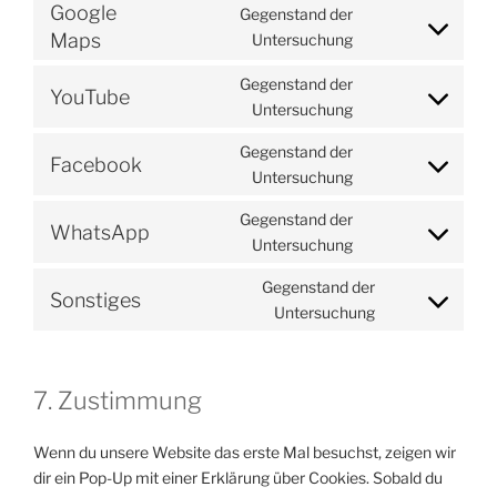
to
elementor
Google
Gegenstand der
service
Consent
Maps
Untersuchung
wordpress
to
Gegenstand der
service
YouTube
Consent
Untersuchung
google-
to
maps
Gegenstand der
service
Facebook
Consent
Untersuchung
youtube
to
Gegenstand der
service
WhatsApp
Consent
Untersuchung
facebook
to
Gegenstand der
service
Sonstiges
Consent
Untersuchung
whatsapp
to
service
sonstiges
7. Zustimmung
Wenn du unsere Website das erste Mal besuchst, zeigen wir
dir ein Pop-Up mit einer Erklärung über Cookies. Sobald du