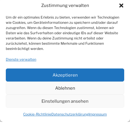
Sportler durch und durch
Zustimmung verwalten
Ingos Leidenschaft für Sport spiegelt sich in seiner aktiven
Um dir ein optimales Erlebnis zu bieten, verwenden wir Technologien
wie Cookies, um Geräteinformationen zu speichern und/oder darauf
Lebensweise wider. Ob im Kampfsport, beim Radfahren, auf
zuzugreifen. Wenn du diesen Technologien zustimmst, können wir
dem Motorrad oder beim Bogenschießen – seine
Daten wie das Surfverhalten oder eindeutige IDs auf dieser Website
Begeisterung für Bewegung und Fitness ist ansteckend. Er
verarbeiten. Wenn du deine Zustimmung nicht erteilst oder
zurückziehst, können bestimmte Merkmale und Funktionen
fördert nicht nur die körperliche Gesundheit, sondern auch
beeinträchtigt werden.
das mentale Wohlbefinden seiner Klienten und Schüler.
Dienste verwalten
Natur- und Outdoor-Fan
Akzeptieren
Ingo ist ein echter Naturfreund. Ob beim Angeln, im Garten
oder auf einem Bootsausflug – er weiß, wie man die
Ablehnen
Schönheit der Natur genießt und nachhaltig nutzt. Seine
Leidenschaft für das Outdoor-Leben und die
Einstellungen ansehen
Erlebnispädagogik kombiniert er, um Menschen in die Natur zu
entführen und ihnen wertvolle Fähigkeiten für das Leben zu
Cookie-Richtlinie
Datenschutzerklärung
Impressum
vermitteln.